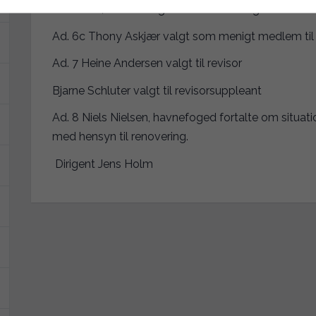
Andersen, som menigt medlem i udvalget.
Ad. 6c Thony Askjær valgt som menigt medlem til
Ad. 7 Heine Andersen valgt til revisor
Bjarne Schluter valgt til revisorsuppleant
Ad. 8 Niels Nielsen, havnefoged fortalte om situat
med hensyn til renovering.
Dirigent Jens Holm