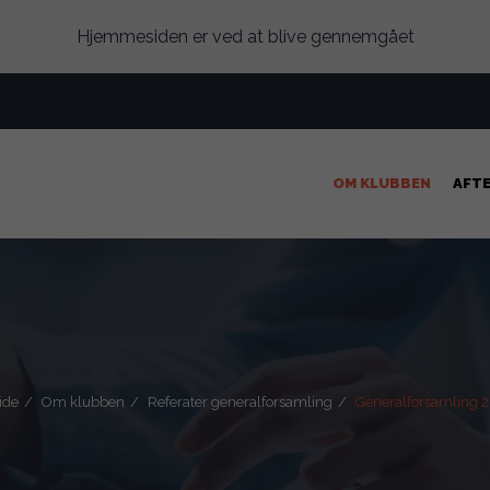
Hjemmesiden er ved at blive gennemgået
OM KLUBBEN
AFT
ide
Om klubben
Referater generalforsamling
Generalforsamling 