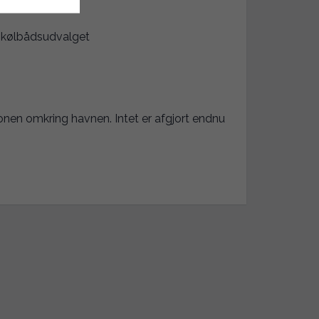
 kølbådsudvalget
ionen omkring havnen. Intet er afgjort endnu