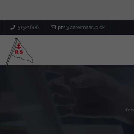
51521606
pm@petermaarup.dk

Fors