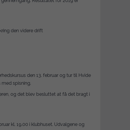
r gennemgang. Resultatet for 2019 er
ring den videre drift
edskursus den 13. februar og tur til Hvide
s med spisning.
en, og det blev besluttet at få det bragt i
uar kl. 19.00 i klubhuset. Udvalgene og