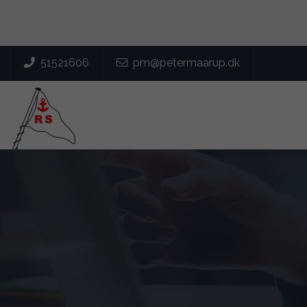
51521606
pm@petermaarup.dk
