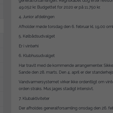
generalforsamlingen. Regnskabet dog efter reviso
49.052 kr. Budgettet for 2020 er på 11.750 kr.
4. Junior afdelingen
Afholder møde torsdag den 6. februar kl. 19.00 omk
5. Kølbådsudvalget
Er i vinterhi
6. Klubhusudvalget
Har travlt med de kommende arrangementer. Sikkerh
Sande den 28. marts. Den 4. april er der standerhej
Vandvarmersystemet virker ikke ordentligt om vinter
orden straks. Mus jages stadigt intensivt.
7. Klubaktiviteter
Der afholdes generalforsamling onsdag den 26. febr