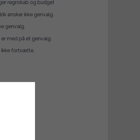
ger regnskab og budget
rik ønsker ikke genvalg.
ke genvalg.
 er med på et genvalg.
 ikke fortsætte.