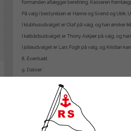
formanden aflægger beretning. Kasseren fremlæg
På valg i bestyrelsen er Hanne og Svend og Ulrik. Ul
I klubhusudvalget er Olaf på valg, og han ønsker ik
I kølbådsudvalget er Thony Askjær på valg, og han
I jolleudvalget er Lars Fogh på valg, og Kristian kan
8. Eventuelt
9. Datoer:
6. februar møde i juniorafdelingen
13. februar Sikkerhedskursus
28. marts tur til Hvide Sande
4. april Standerhejsning med spisning