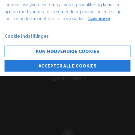
fungere, analysere din brug af vores produkter og tjenester,
hjælpe med vores salgsfremmende og marketingsmæssige
indsats og levere indhold fra tredjeparter.
Læs mere
Cookie indstillinger
KUN NØDVENDIGE COOKIES
Ringkjøbing Sejlklub
ACCEPTER ALLE COOKIES
Fiskerstræde 60
6950 Ringkøbing