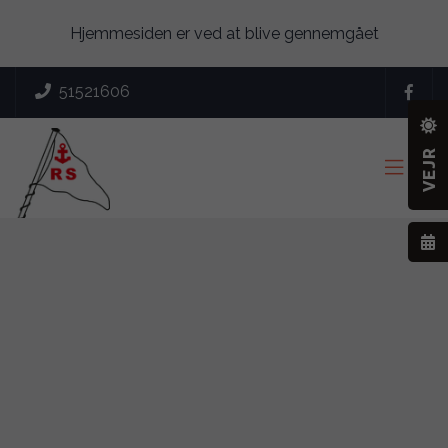
Hjemmesiden er ved at blive gennemgået
51521606

VEJR
