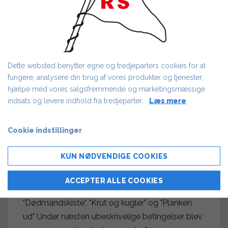
Dette websted benytter egne og tredjeparters cookies for at
OG SÅ VAR DER
fungere, analysere din brug af vores produkter og tjenester,
PIRATERNE
hjælpe med vores salgsfremmende og marketingsmæssige
indsats og levere indhold fra tredjeparter.
Læs mere
AF FLEMMING MERRILD
28/05/2019
Fra Pirat-festen d. 3. februar 2018
Cookie indstillinger
Afriggerfesten blev afholdt med maner. Fuld
KUN NØDVENDIGE COOKIES
skrue lige fra begyndelsen med god solid
startvædske til aftenes store konkurrence
ACCEPTER ALLE COOKIES
mellem de fire grupper, "Verdens Ende",
"Dødmandskiste", "Krut og kugler" og "Planken
ud" Under næsten ubeskrivelige betingelser blev