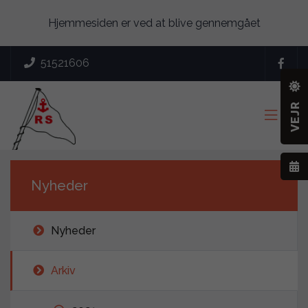
Hjemmesiden er ved at blive gennemgået
51521606

VEJR

Nyheder
Nyheder
Arkiv