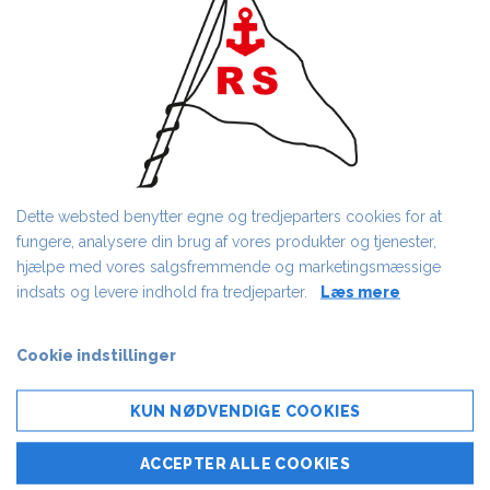
VHF DSC KURSUS (CRS
CERTIFIKAT)
Dette websted benytter egne og tredjeparters cookies for at
AF FLEMMING MERRILD
28/05/2019
fungere, analysere din brug af vores produkter og tjenester,
hjælpe med vores salgsfremmende og marketingsmæssige
VHF DSC kursus (CRS certifikat)
indsats og levere indhold fra tredjeparter.
Læs mere
Start tirsdag d. 23.3.2010 kl. 19
06.4.2010
Cookie indstillinger
13.4.2010
Afslutning 20.4.2010
KUN NØDVENDIGE COOKIES
Radioprøve 22.4.2010 (Søfartsstyrelsens
radioprøve finder sted i Holstebro)
ACCEPTER ALLE COOKIES
Pris: