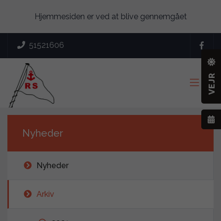
Hjemmesiden er ved at blive gennemgået
51521606

VEJR

Nyheder
Nyheder
Arkiv