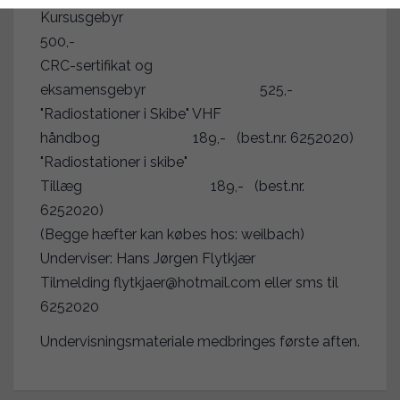
Kursusgebyr
500,-
CRC-sertifikat og
eksamensgebyr 525,-
"Radiostationer i Skibe" VHF
håndbog 189,- (best.nr. 6252020)
"Radiostationer i skibe"
Tillæg 189,- (best.nr.
6252020)
(Begge hæfter kan købes hos: weilbach)
Underviser: Hans Jørgen Flytkjær
Tilmelding flytkjaer@hotmail.com eller sms til
6252020
Undervisningsmateriale medbringes første aften.